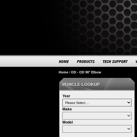
Home
/
OD - OD 90° Elbow
VEHICLE LOOKUP
Year
Make
Model